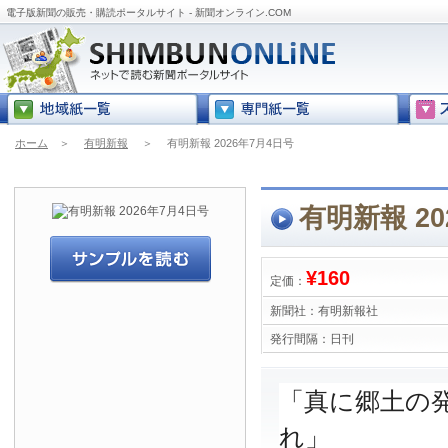
電子版新聞の販売・購読ポータルサイト - 新聞オンライン.COM
ホーム
＞
有明新報
＞
有明新報 2026年7月4日号
有明新報 20
¥160
定価：
新聞社：
有明新報社
発行間隔：
日刊
「真に郷土の
れ」