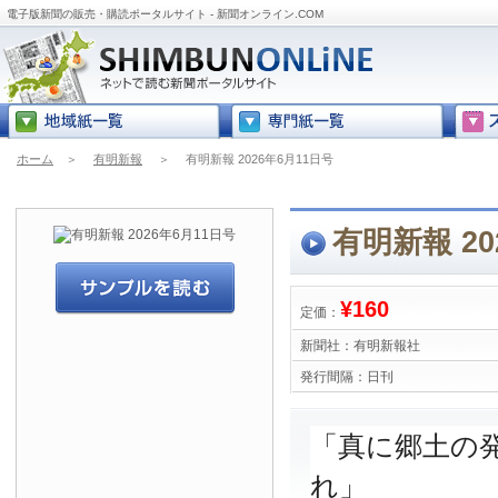
電子版新聞の販売・購読ポータルサイト - 新聞オンライン.COM
ホーム
＞
有明新報
＞
有明新報 2026年6月11日号
有明新報 20
¥160
定価：
新聞社：
有明新報社
発行間隔：
日刊
「真に郷土の
れ」