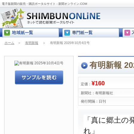
電子版新聞の販売・購読ポータルサイト - 新聞オンライン.COM
ホーム
＞
有明新報
＞
有明新報 2025年10月4日号
有明新報 20
¥160
定価：
新聞社：
有明新報社
発行間隔：
日刊
「真に郷土の
れ」