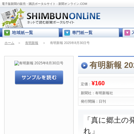
電子版新聞の販売・購読ポータルサイト - 新聞オンライン.COM
ホーム
＞
有明新報
＞
有明新報 2025年8月30日号
有明新報 20
¥160
定価：
新聞社：
有明新報社
発行間隔：
日刊
「真に郷土の
れ」