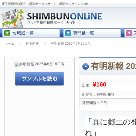
電子版新聞の販売・購読ポータルサイト - 新聞オンライン.COM
ホーム
＞
有明新報
＞
有明新報 2025年8月18日号
有明新報 20
¥160
定価：
新聞社：
有明新報社
発行間隔：
日刊
「真に郷土の
れ」