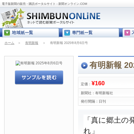
電子版新聞の販売・購読ポータルサイト - 新聞オンライン.COM
ホーム
＞
有明新報
＞
有明新報 2025年8月6日号
有明新報 20
¥160
定価：
新聞社：
有明新報社
発行間隔：
日刊
「真に郷土の
れ」