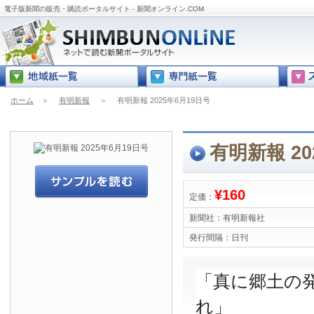
電子版新聞の販売・購読ポータルサイト - 新聞オンライン.COM
ホーム
＞
有明新報
＞
有明新報 2025年6月19日号
有明新報 20
¥160
定価：
新聞社：
有明新報社
発行間隔：
日刊
「真に郷土の
れ」