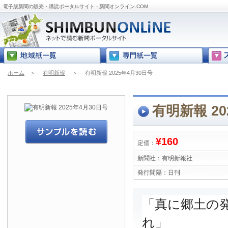
電子版新聞の販売・購読ポータルサイト - 新聞オンライン.COM
ホーム
＞
有明新報
＞
有明新報 2025年4月30日号
有明新報 20
¥160
定価：
新聞社：
有明新報社
発行間隔：
日刊
「真に郷土の
れ」