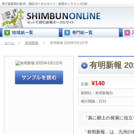
電子版新聞の販売・購読ポータルサイト - 新聞オンライン.COM
ホーム
＞
有明新報
＞
有明新報 2025年3月1日号
有明新報 20
¥140
定価：
新聞社：
有明新報社
発行間隔：
日刊
「真に郷土の発展に役立
「有明新報」は、九州の有