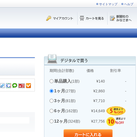
サイトマップ
ヘルプ
期間(合計部数)
価格
割引率
単品購入
(1部)
¥140
-
1ヶ月
(27部)
¥2,860
-
3ヶ月
(81部)
¥7,710
-
6ヶ月
(162部)
¥14,649
12ヶ月
(324部)
¥27,756