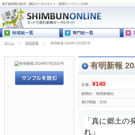
電子版新聞の販売・購読ポータルサイト - 新聞オンライン.COM
ホーム
＞
有明新報
＞
有明新報 2024年7月25日号
有明新報 20
¥140
定価：
新聞社：
有明新報社
発行間隔：
日刊
「真に郷土の
れ」