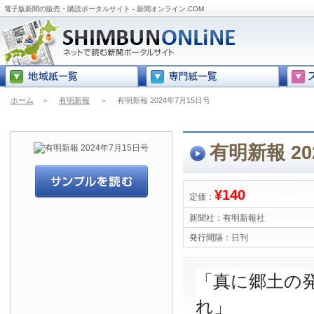
電子版新聞の販売・購読ポータルサイト - 新聞オンライン.COM
ホーム
＞
有明新報
＞
有明新報 2024年7月15日号
有明新報 20
¥140
定価：
新聞社：
有明新報社
発行間隔：
日刊
「真に郷土の
れ」