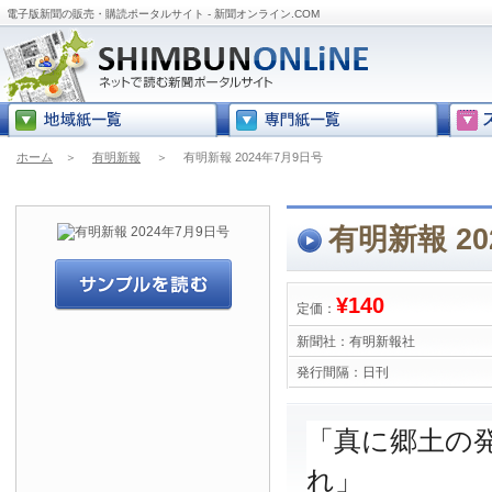
電子版新聞の販売・購読ポータルサイト - 新聞オンライン.COM
ホーム
＞
有明新報
＞
有明新報 2024年7月9日号
有明新報 20
¥140
定価：
新聞社：
有明新報社
発行間隔：
日刊
「真に郷土の
れ」