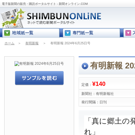
電子版新聞の販売・購読ポータルサイト - 新聞オンライン.COM
ホーム
＞
有明新報
＞
有明新報 2024年6月25日号
有明新報 20
¥140
定価：
新聞社：
有明新報社
発行間隔：
日刊
「真に郷土の
れ」