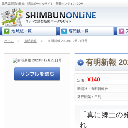
電子版新聞の販売・購読ポータルサイト - 新聞オンライン.COM
ホーム
＞
有明新報
＞
有明新報 2023年12月21日号
有明新報 20
¥140
定価：
新聞社：
有明新報社
発行間隔：
日刊
「真に郷土の
れ」