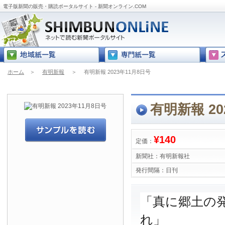
電子版新聞の販売・購読ポータルサイト - 新聞オンライン.COM
ホーム
＞
有明新報
＞
有明新報 2023年11月8日号
有明新報 20
¥140
定価：
新聞社：
有明新報社
発行間隔：
日刊
「真に郷土の
れ」