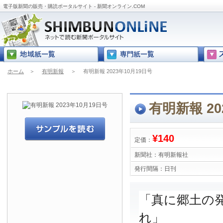
電子版新聞の販売・購読ポータルサイト - 新聞オンライン.COM
ホーム
＞
有明新報
＞
有明新報 2023年10月19日号
有明新報 20
¥140
定価：
新聞社：
有明新報社
発行間隔：
日刊
「真に郷土の
れ」