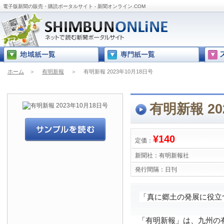
電子版新聞の販売・購読ポータルサイト - 新聞オンライン.COM
ホーム
＞
有明新報
＞
有明新報 2023年10月18日号
有明新報 20
¥140
定価：
新聞社：
有明新報社
発行間隔：
日刊
「真に郷土の発展に役立
「有明新報」は、九州の有