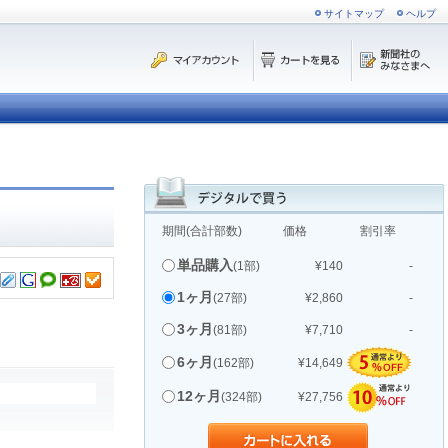
サイトマップ
ヘルプ
期間(合計部数)
価格
割引率
単品購入
(1部)
¥140
-
1ヶ月
(27部)
¥2,860
-
3ヶ月
(81部)
¥7,710
-
6ヶ月
(162部)
¥14,649
12ヶ月
(324部)
¥27,756