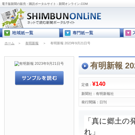
電子版新聞の販売・購読ポータルサイト - 新聞オンライン.COM
ホーム
＞
有明新報
＞
有明新報 2023年9月21日号
有明新報 20
¥140
定価：
新聞社：
有明新報社
発行間隔：
日刊
「真に郷土の
れ」