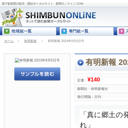
電子版新聞の販売・購読ポータルサイト - 新聞オンライン.COM
ホーム
＞
有明新報
＞
有明新報 2023年9月5日号
有明新報 20
¥140
定価：
新聞社：
有明新報社
発行間隔：
日刊
「真に郷土の
れ」