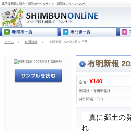
電子版新聞の販売・購読ポータルサイト - 新聞オンライン.COM
ホーム
＞
有明新報
＞
有明新報 2023年5月30日号
有明新報 20
¥140
定価：
新聞社：
有明新報社
発行間隔：
日刊
「真に郷土の
れ」