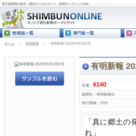
電子版新聞の販売・購読ポータルサイト - 新聞オンライン.COM
ホーム
＞
有明新報
＞
有明新報 2023年5月19日号
有明新報 20
¥140
定価：
新聞社：
有明新報社
発行間隔：
日刊
「真に郷土の
れ」