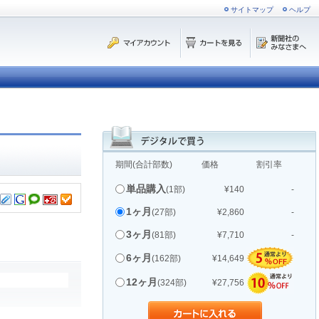
サイトマップ
ヘルプ
期間(合計部数)
価格
割引率
単品購入
(1部)
¥140
-
1ヶ月
(27部)
¥2,860
-
3ヶ月
(81部)
¥7,710
-
6ヶ月
(162部)
¥14,649
12ヶ月
(324部)
¥27,756