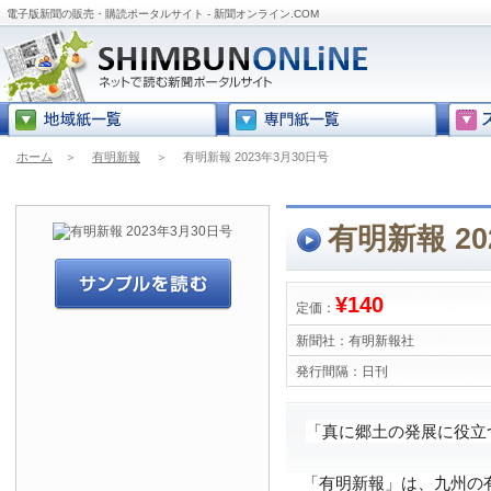
電子版新聞の販売・購読ポータルサイト - 新聞オンライン.COM
ホーム
＞
有明新報
＞
有明新報 2023年3月30日号
有明新報 20
¥140
定価：
新聞社：
有明新報社
発行間隔：
日刊
「真に郷土の発展に役立
「有明新報」は、九州の有