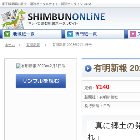
電子版新聞の販売・購読ポータルサイト - 新聞オンライン.COM
ホーム
＞
有明新報
＞
有明新報 2023年2月1日号
有明新報 20
¥140
定価：
新聞社：
有明新報社
発行間隔：
日刊
「真に郷土の
れ」