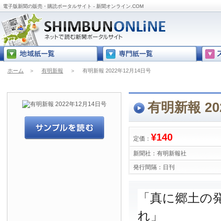
電子版新聞の販売・購読ポータルサイト - 新聞オンライン.COM
ホーム
＞
有明新報
＞
有明新報 2022年12月14日号
有明新報 20
¥140
定価：
新聞社：
有明新報社
発行間隔：
日刊
「真に郷土の
れ」