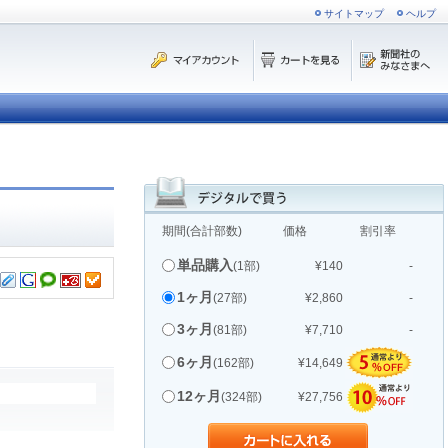
サイトマップ
ヘルプ
期間(合計部数)
価格
割引率
単品購入
(1部)
¥140
-
1ヶ月
(27部)
¥2,860
-
3ヶ月
(81部)
¥7,710
-
6ヶ月
(162部)
¥14,649
12ヶ月
(324部)
¥27,756