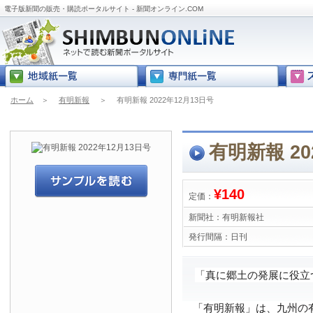
電子版新聞の販売・購読ポータルサイト - 新聞オンライン.COM
ホーム
＞
有明新報
＞
有明新報 2022年12月13日号
有明新報 20
¥140
定価：
新聞社：
有明新報社
発行間隔：
日刊
「真に郷土の発展に役立
「有明新報」は、九州の有