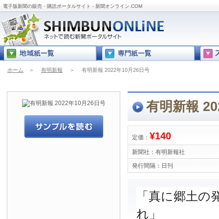
電子版新聞の販売・購読ポータルサイト - 新聞オンライン.COM
ホーム
＞
有明新報
＞
有明新報 2022年10月26日号
有明新報 20
¥140
定価：
新聞社：
有明新報社
発行間隔：
日刊
「真に郷土の
れ」