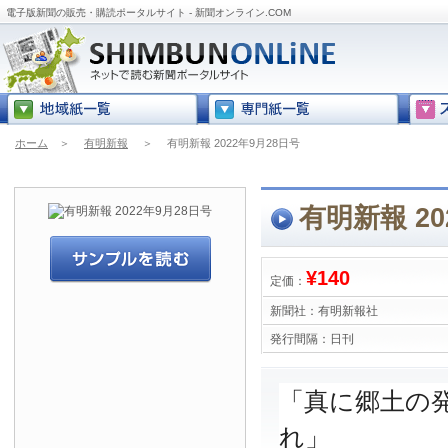
電子版新聞の販売・購読ポータルサイト - 新聞オンライン.COM
ホーム
＞
有明新報
＞
有明新報 2022年9月28日号
有明新報 20
¥140
定価：
新聞社：
有明新報社
発行間隔：
日刊
「真に郷土の
れ」