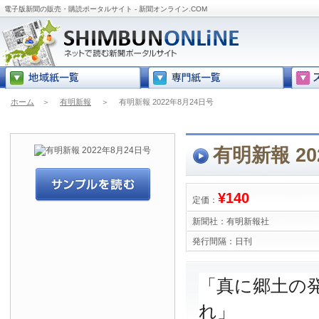
電子版新聞の販売・購読ポータルサイト - 新聞オンライン.COM
ホーム
＞
有明新報
＞
有明新報 2022年8月24日号
有明新報 20
¥140
定価：
新聞社：
有明新報社
発行間隔：
日刊
「真に郷土の
れ」