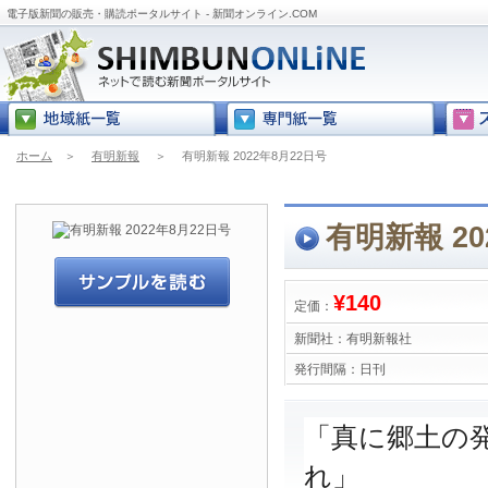
電子版新聞の販売・購読ポータルサイト - 新聞オンライン.COM
ホーム
＞
有明新報
＞
有明新報 2022年8月22日号
有明新報 20
¥140
定価：
新聞社：
有明新報社
発行間隔：
日刊
「真に郷土の
れ」