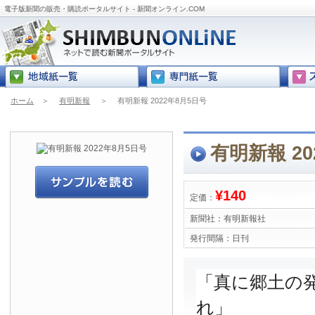
電子版新聞の販売・購読ポータルサイト - 新聞オンライン.COM
ホーム
＞
有明新報
＞
有明新報 2022年8月5日号
有明新報 20
¥140
定価：
新聞社：
有明新報社
発行間隔：
日刊
「真に郷土の
れ」