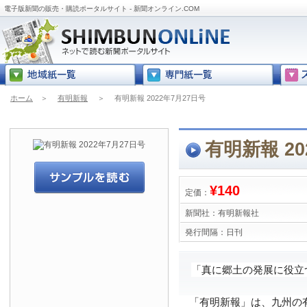
電子版新聞の販売・購読ポータルサイト - 新聞オンライン.COM
ホーム
＞
有明新報
＞
有明新報 2022年7月27日号
有明新報 20
¥140
定価：
新聞社：
有明新報社
発行間隔：
日刊
「真に郷土の発展に役立
「有明新報」は、九州の有