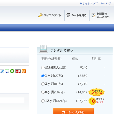
サイトマップ
ヘルプ
期間(合計部数)
価格
割引率
単品購入
(1部)
¥140
-
1ヶ月
(27部)
¥2,860
-
3ヶ月
(81部)
¥7,710
-
6ヶ月
(162部)
¥14,649
12ヶ月
(324部)
¥27,756