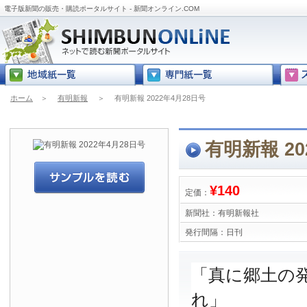
電子版新聞の販売・購読ポータルサイト - 新聞オンライン.COM
ホーム
＞
有明新報
＞
有明新報 2022年4月28日号
有明新報 20
¥140
定価：
新聞社：
有明新報社
発行間隔：
日刊
「真に郷土の
れ」