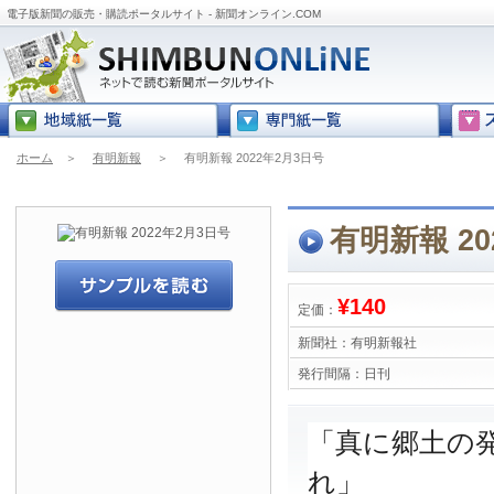
電子版新聞の販売・購読ポータルサイト - 新聞オンライン.COM
ホーム
＞
有明新報
＞
有明新報 2022年2月3日号
有明新報 20
¥140
定価：
新聞社：
有明新報社
発行間隔：
日刊
「真に郷土の
れ」