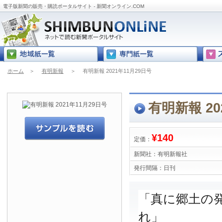
電子版新聞の販売・購読ポータルサイト - 新聞オンライン.COM
ホーム
＞
有明新報
＞
有明新報 2021年11月29日号
有明新報 20
¥140
定価：
新聞社：
有明新報社
発行間隔：
日刊
「真に郷土の
れ」