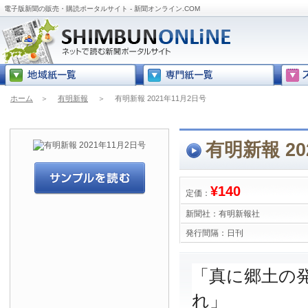
電子版新聞の販売・購読ポータルサイト - 新聞オンライン.COM
ホーム
＞
有明新報
＞
有明新報 2021年11月2日号
有明新報 20
¥140
定価：
新聞社：
有明新報社
発行間隔：
日刊
「真に郷土の
れ」