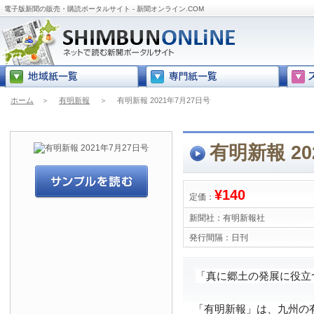
電子版新聞の販売・購読ポータルサイト - 新聞オンライン.COM
ホーム
＞
有明新報
＞
有明新報 2021年7月27日号
有明新報 20
¥140
定価：
新聞社：
有明新報社
発行間隔：
日刊
「真に郷土の発展に役立
「有明新報」は、九州の有