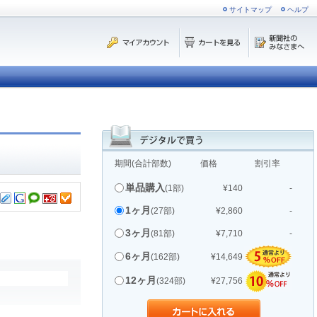
サイトマップ
ヘルプ
期間(合計部数)
価格
割引率
単品購入
(1部)
¥140
-
1ヶ月
(27部)
¥2,860
-
3ヶ月
(81部)
¥7,710
-
6ヶ月
(162部)
¥14,649
12ヶ月
(324部)
¥27,756