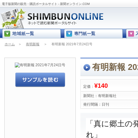
電子版新聞の販売・購読ポータルサイト - 新聞オンライン.COM
ホーム
＞
有明新報
＞
有明新報 2021年7月24日号
有明新報 20
¥140
定価：
新聞社：
有明新報社
発行間隔：
日刊
「真に郷土の
れ」