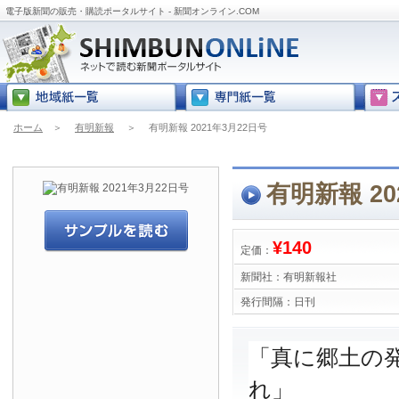
電子版新聞の販売・購読ポータルサイト - 新聞オンライン.COM
ホーム
＞
有明新報
＞
有明新報 2021年3月22日号
有明新報 20
¥140
定価：
新聞社：
有明新報社
発行間隔：
日刊
「真に郷土の
れ」