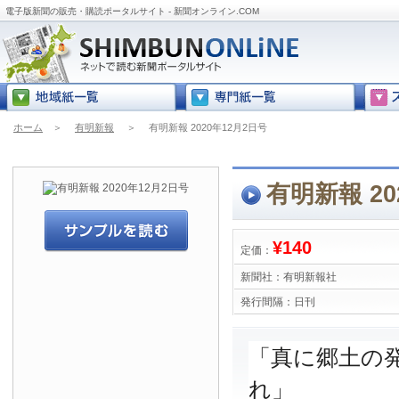
電子版新聞の販売・購読ポータルサイト - 新聞オンライン.COM
ホーム
＞
有明新報
＞
有明新報 2020年12月2日号
有明新報 20
¥140
定価：
新聞社：
有明新報社
発行間隔：
日刊
「真に郷土の
れ」