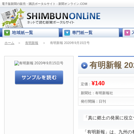
電子版新聞の販売・購読ポータルサイト - 新聞オンライン.COM
ホーム
＞
有明新報
＞
有明新報 2020年9月15日号
有明新報 20
¥140
定価：
新聞社：
有明新報社
発行間隔：
日刊
「真に郷土の発展に役立
「有明新報」は、九州の有