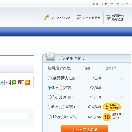
サイトマップ
ヘルプ
期間(合計部数)
価格
割引率
単品購入
(1部)
¥140
-
1ヶ月
(27部)
¥2,860
-
3ヶ月
(81部)
¥7,710
-
6ヶ月
(162部)
¥14,649
12ヶ月
(324部)
¥27,756