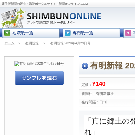
電子版新聞の販売・購読ポータルサイト - 新聞オンライン.COM
ホーム
＞
有明新報
＞
有明新報 2020年4月29日号
有明新報 20
¥140
定価：
新聞社：
有明新報社
発行間隔：
日刊
「真に郷土の
れ」