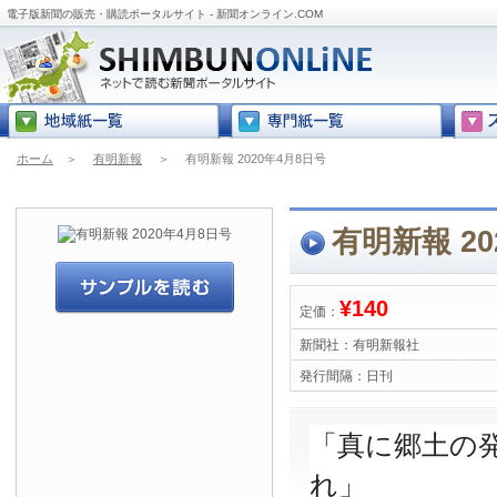
電子版新聞の販売・購読ポータルサイト - 新聞オンライン.COM
ホーム
＞
有明新報
＞
有明新報 2020年4月8日号
有明新報 20
¥140
定価：
新聞社：
有明新報社
発行間隔：
日刊
「真に郷土の
れ」