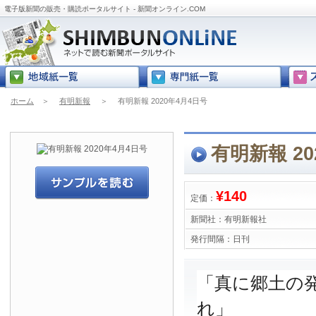
電子版新聞の販売・購読ポータルサイト - 新聞オンライン.COM
ホーム
＞
有明新報
＞
有明新報 2020年4月4日号
有明新報 20
¥140
定価：
新聞社：
有明新報社
発行間隔：
日刊
「真に郷土の
れ」