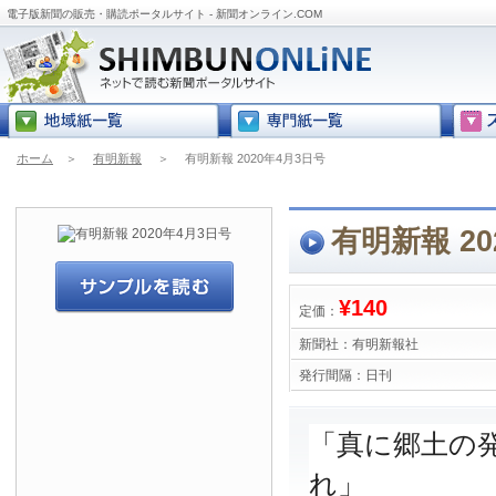
電子版新聞の販売・購読ポータルサイト - 新聞オンライン.COM
ホーム
＞
有明新報
＞
有明新報 2020年4月3日号
有明新報 20
¥140
定価：
新聞社：
有明新報社
発行間隔：
日刊
「真に郷土の
れ」