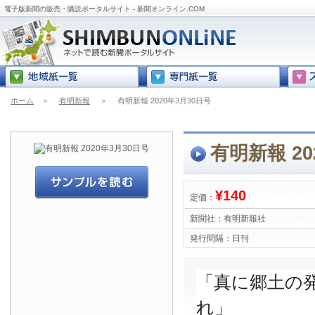
電子版新聞の販売・購読ポータルサイト - 新聞オンライン.COM
ホーム
＞
有明新報
＞
有明新報 2020年3月30日号
有明新報 20
¥140
定価：
新聞社：
有明新報社
発行間隔：
日刊
「真に郷土の
れ」