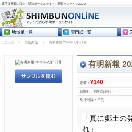
電子版新聞の販売・購読ポータルサイト - 新聞オンライン.COM
ホーム
＞
有明新報
＞
有明新報 2020年2月5日号
有明新報 20
¥140
定価：
新聞社：
有明新報社
発行間隔：
日刊
「真に郷土の
れ」