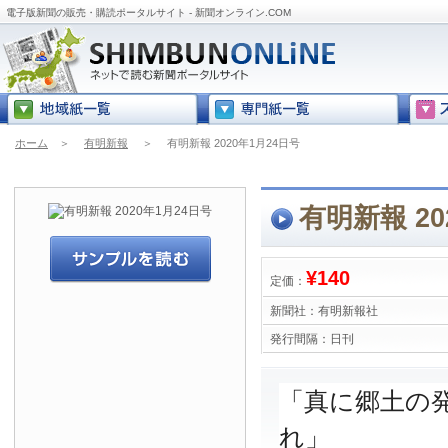
電子版新聞の販売・購読ポータルサイト - 新聞オンライン.COM
ホーム
＞
有明新報
＞
有明新報 2020年1月24日号
有明新報 20
¥140
定価：
新聞社：
有明新報社
発行間隔：
日刊
「真に郷土の
れ」