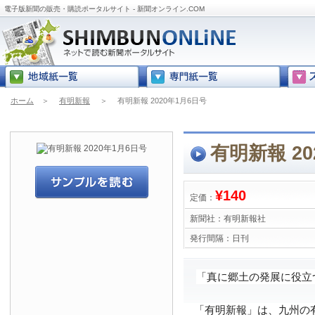
電子版新聞の販売・購読ポータルサイト - 新聞オンライン.COM
ホーム
＞
有明新報
＞
有明新報 2020年1月6日号
有明新報 20
¥140
定価：
新聞社：
有明新報社
発行間隔：
日刊
「真に郷土の発展に役立
「有明新報」は、九州の有