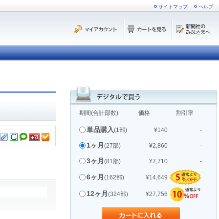
サイトマップ
ヘルプ
期間(合計部数)
価格
割引率
単品購入
(1部)
¥140
-
1ヶ月
(27部)
¥2,860
-
3ヶ月
(81部)
¥7,710
-
6ヶ月
(162部)
¥14,649
12ヶ月
(324部)
¥27,756