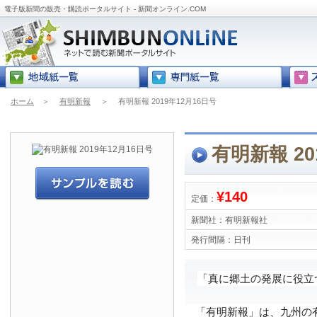
電子版新聞の販売・購読ポータルサイト - 新聞オンライン.COM
ホーム
＞
有明新報
＞
有明新報 2019年12月16日号
有明新報 20
¥140
定価：
新聞社：
有明新報社
発行間隔：
日刊
「真に郷土の発展に役立
「有明新報」は、九州の有