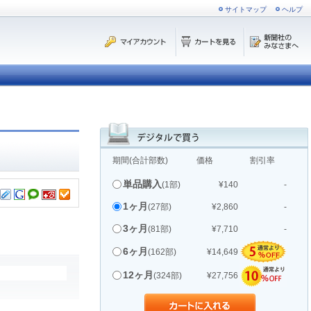
サイトマップ
ヘルプ
期間(合計部数)
価格
割引率
単品購入
(1部)
¥140
-
1ヶ月
(27部)
¥2,860
-
3ヶ月
(81部)
¥7,710
-
6ヶ月
(162部)
¥14,649
12ヶ月
(324部)
¥27,756