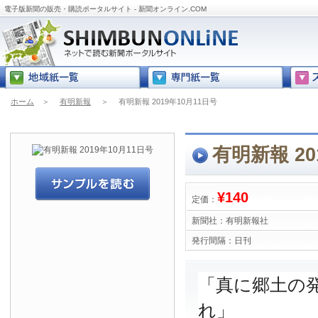
電子版新聞の販売・購読ポータルサイト - 新聞オンライン.COM
ホーム
＞
有明新報
＞
有明新報 2019年10月11日号
有明新報 20
¥140
定価：
新聞社：
有明新報社
発行間隔：
日刊
「真に郷土の
れ」